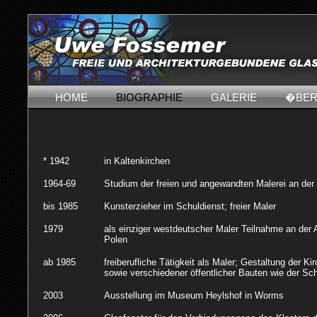
HOME
BIOGRAPHIE
GALERIE
�BER
* 1942
in Kaltenkirchen
1964-69
Studium der freien und angewandten Malerei an der
bis 1985
Kunsterzieher im Schuldienst; freier Maler
1979
als einziger westdeutscher Maler Teilnahme an der
Polen
ab 1985
freiberufliche Tätigkeit als Maler; Gestaltung der 
sowie verschiedener öffentlicher Bauten wie der Sc
2003
Ausstellung im Museum Heylshof in Worms